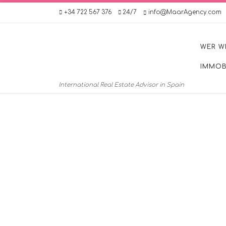
+34 722 567 376
24/7
info@MaarAgency.com
Zum Inhalt springen
WER W
IMMOB
International Real Estate Advisor in Spain