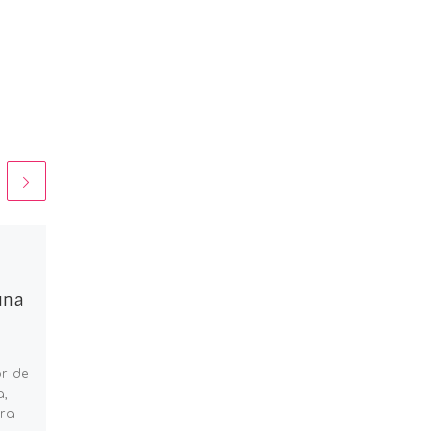
Ventajas de comprar
una vivienda a
una
nombre de una
sociedad
r de
Crear una sociedad para
a,
comprar y alquilar
pra
inmuebles Por norma
una
general, en España, crear