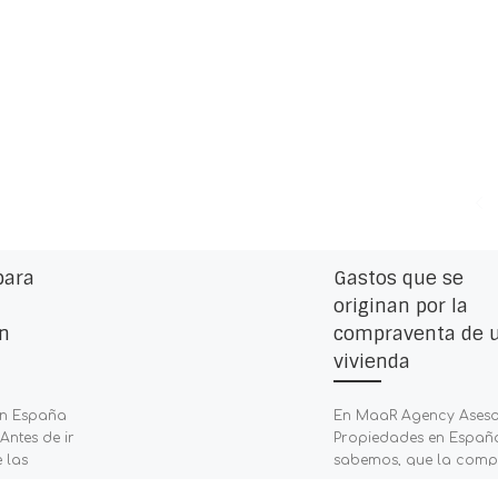
para
Gastos que se
originan por la
n
compraventa de 
vivienda
en España
En MaaR Agency Aseso
Antes de ir
Propiedades en Españ
 las
sabemos, que la com
 más
de una propiedad es 