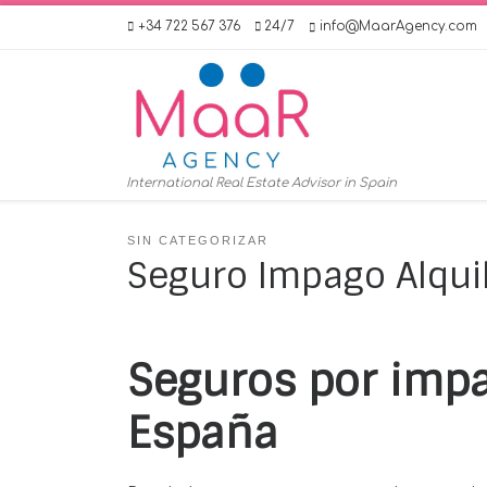
+34 722 567 376
24/7
info@MaarAgency.com
Skip to content
International Real Estate Advisor in Spain
SIN CATEGORIZAR
Seguro Impago Alqui
Seguros por impa
España