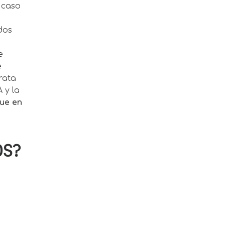
 caso
dos
e
e
rata
 y la
que en
OS?