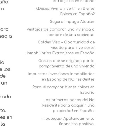
extranjeros en España
paña
ra
¿Desea Vivir o Invertir en Bienes
Raices en España?
Seguro Impago Alquiler
cara
Ventajas de comprar una vivienda a
nombre de una sociedad
ceso a
Golden Visa – Oportunidad de
visado para Inversores
Inmobiliarios Extranjeros en España
Gastos que se originan por la
da
compraventa de una vivienda
e los
Impuestos Inversiones Inmobiliarias
 de
en España de NO residentes
 un
Porqué comprar bienes raíces en
España
izado
Los primeros pasos del No
Residente para adquirir una
to.
propiedad en España.
es en
Hipotecas- Apalancamiento
 la
financiero positivo.