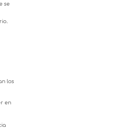
e se
io.
an los
er en
s
cia